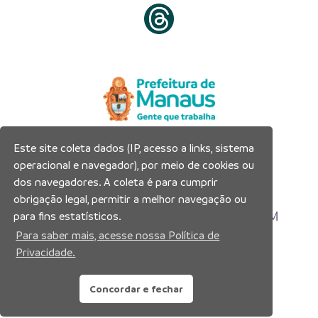
Este site coleta dados (IP, acesso a links, sistema
Prefeitura Municipal de Manaus
operacional e navegador), por meio de cookies ou
Município de Manaus
dos navegadores. A coleta é para cumprir
CNPJ:04.365.326.0001-73
obrigação legal, permitir a melhor navegação ou
Av. Brasil, 2971 – Compensa, Manaus-AM
para fins estatísticos.
CEP: 69036-110
Para saber mais, acesse nossa Política de
Privacidade.
Copyright 2026. Todos os direitos reservados.
Concordar e fechar