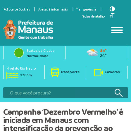
Toggle Hi
Política de Cookies
Acesso à informação
Transparência
Toggle Fo
Teclas de atalho
35°
Status da Cidade
24°
Normalidade
Nível do Rio Negro
Transporte
Câmeras
27.03m
Campanha ‘Dezembro Vermelho’ é
iniciada em Manaus com
intensificação da prevenção ao