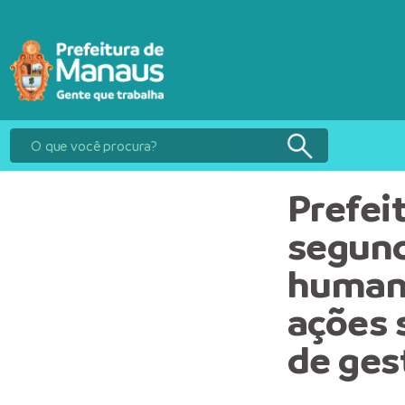
Prefei
segund
humani
ações 
de ges