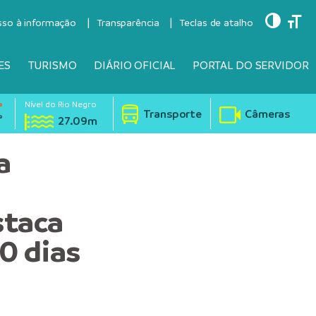
Toggle
Togg
sso à informação
Transparência
Teclas de atalho
ES
TURISMO
DIÁRIO OFICIAL
PORTAL DO SERVIDOR
Nível do Rio Negro
°
Transporte
Câmeras
°
27.09m
a
staca
0 dias