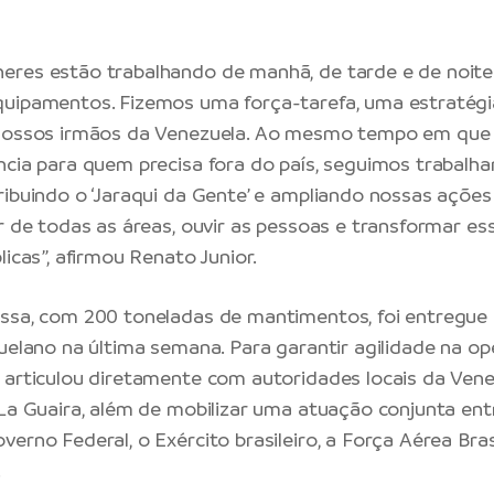
eres estão trabalhando de manhã, de tarde e de noit
uipamentos. Fizemos uma força-tarefa, uma estratégi
 nossos irmãos da Venezuela. Ao mesmo tempo em qu
ncia para quem precisa fora do país, seguimos trabalha
ribuindo o ‘Jaraqui da Gente’ e ampliando nossas ações 
ar de todas as áreas, ouvir as pessoas e transformar 
licas”, afirmou Renato Junior.
ssa, com 200 toneladas de mantimentos, foi entregue 
zuelano na última semana. Para garantir agilidade na op
 articulou diretamente com autoridades locais da Venez
 La Guaira, além de mobilizar uma atuação conjunta entr
erno Federal, o Exército brasileiro, a Força Aérea Brasi
.