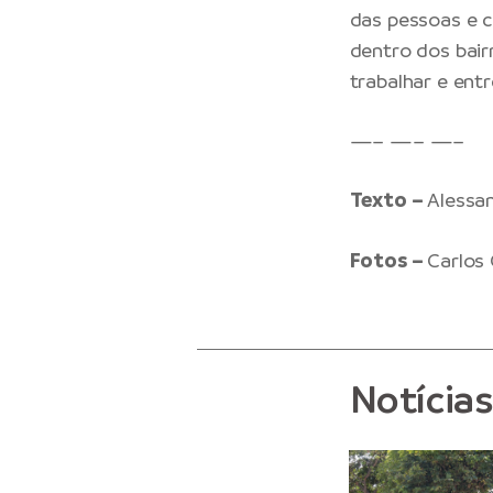
das pessoas e c
dentro dos bairr
trabalhar e entr
—– —– —–
Texto –
Alessa
Fotos –
Carlos
Notícia