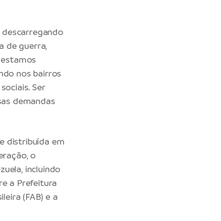
e descarregando
a de guerra,
e estamos
ndo nos bairros
sociais. Ser
essas demandas
e distribuída em
eração, o
uela, incluindo
e a Prefeitura
leira (FAB) e a