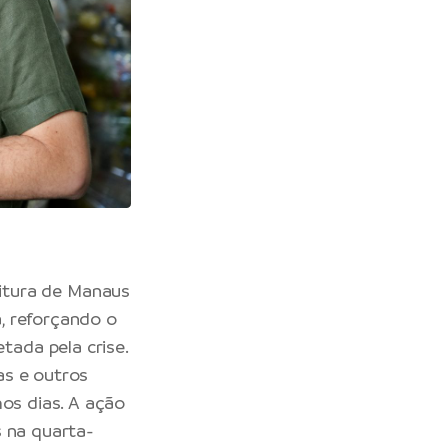
itura de Manaus
, reforçando o
ada pela crise.
as e outros
mos dias. A ação
s na quarta-