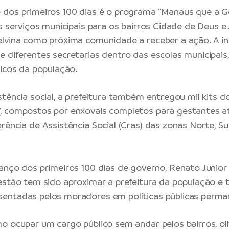
dos primeiros 100 dias é o programa “Manaus que a Ge
s serviços municipais para os bairros Cidade de Deus e J
lvina como próxima comunidade a receber a ação. A ini
 diferentes secretarias dentro das escolas municipai
licos da população.
stência social, a prefeitura também entregou mil kits 
, compostos por enxovais completos para gestantes a
rência de Assistência Social (Cras) das zonas Norte, Su
anço dos primeiros 100 dias de governo, Renato Junior
estão tem sido aproximar a prefeitura da população e 
entadas pelos moradores em políticas públicas perma
o ocupar um cargo público sem andar pelos bairros, ol