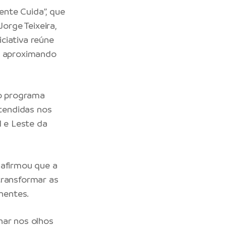
nte Cuida”, que
orge Teixeira,
ciativa reúne
s, aproximando
do programa
tendidas nos
l e Leste da
 afirmou que a
transformar as
nentes.
har nos olhos