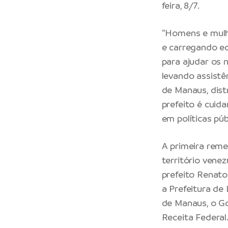
feira, 8/7.
“Homens e mulh
e carregando eq
para ajudar os
levando assistê
de Manaus, dist
prefeito é cuid
em políticas púb
A primeira reme
território vene
prefeito Renato
a Prefeitura de
de Manaus, o Gov
Receita Federal