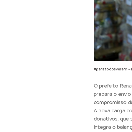
#paratodosverem – Pr
O
prefeito
Renat
prepara o envio
compromisso da
A nova carga co
donativos, que 
integra o balan