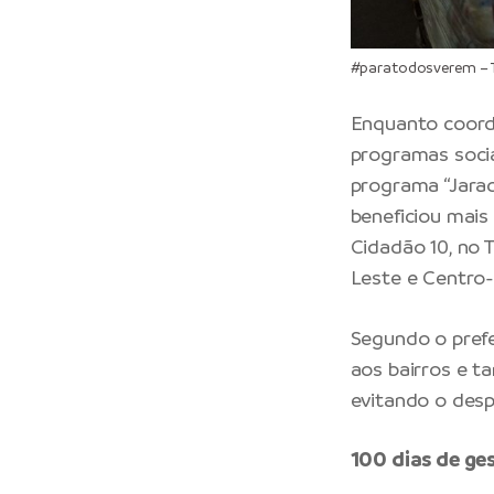
#paratodosverem – 
Enquanto coord
programas socia
programa “Jaraq
beneficiou mais 
Cidadão 10, no 
Leste e Centro
Segundo o prefe
aos bairros e t
evitando o desp
100 dias de g