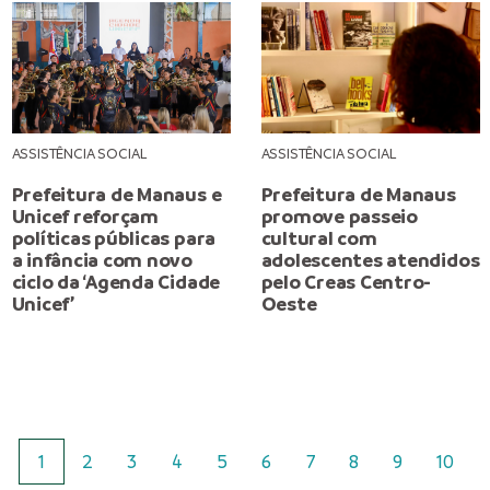
ASSISTÊNCIA SOCIAL
ASSISTÊNCIA SOCIAL
Prefeitura de Manaus e
Prefeitura de Manaus
Unicef reforçam
promove passeio
políticas públicas para
cultural com
a infância com novo
adolescentes atendidos
ciclo da ‘Agenda Cidade
pelo Creas Centro-
Unicef’
Oeste
1
2
3
4
5
6
7
8
9
10