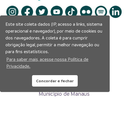
Este site coleta dados (IP, acesso a links, sistema
operacional e navegador), por meio de cookies ou
dos navegadores. A coleta é para cumprir
obrigação legal, permitir a melhor navegação ou
para fins estatísticos.
Para saber mais, acesse nossa Política de
Privacidade.
Concordar e fechar
Prefeitura Municipal de Manaus
Município de Manaus
CNPJ:04.365.326.0001-73
Av. Brasil, 2971 – Compensa, Manaus-AM
CEP: 69036-110