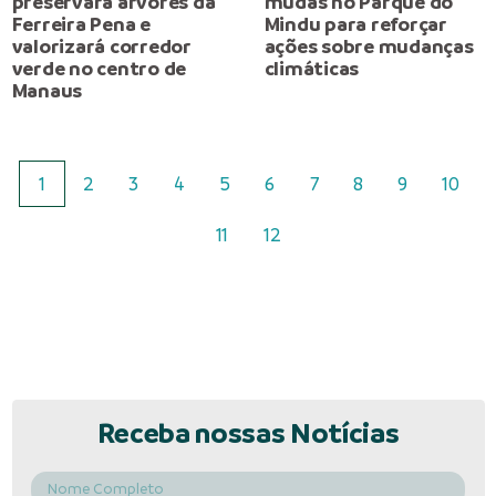
preservará árvores da
mudas no Parque do
Ferreira Pena e
Mindu para reforçar
valorizará corredor
ações sobre mudanças
verde no centro de
climáticas
Manaus
1
2
3
4
5
6
7
8
9
10
11
12
Receba nossas Notícias