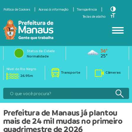
Toggle Hi
Política de Cookies
Acesso à informação
Transparência
Toggle Fo
Teclas de atalho
36°
Status da Cidade
25°
Normalidade
Nível do Rio Negro
Transporte
Câmeras
26.95m
Prefeitura de Manaus já plantou
mais de 24 mil mudas no primeiro
quadrimestre de 2026