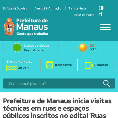
Toggle Hi
Política de Cookies
Acesso à informação
Transparência
Toggle Fo
Teclas de atalho
38°
Status da Cidade
23°
Normalidade
Nível do Rio Negro
Transporte
Câmeras
26.95m
Prefeitura de Manaus inicia visitas
técnicas em ruas e espaços
públicos inscritos no edital ‘Ruas