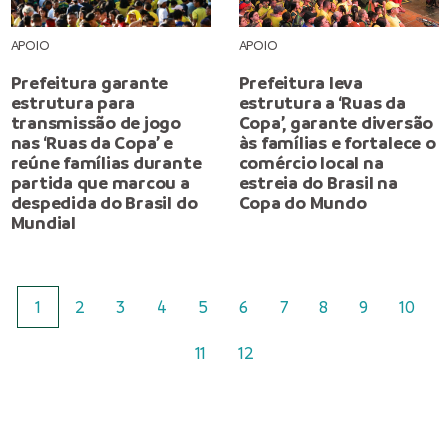
APOIO
APOIO
Prefeitura garante
Prefeitura leva
estrutura para
estrutura a ‘Ruas da
transmissão de jogo
Copa’, garante diversão
nas ‘Ruas da Copa’ e
às famílias e fortalece o
reúne famílias durante
comércio local na
partida que marcou a
estreia do Brasil na
despedida do Brasil do
Copa do Mundo
Mundial
1
2
3
4
5
6
7
8
9
10
11
12