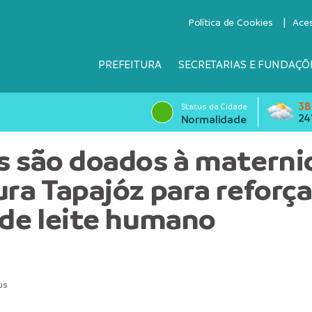
Política de Cookies
Ace
PREFEITURA
SECRETARIAS E FUNDAÇÕ
38
Status da Cidade
24
Normalidade
s são doados à matern
ura Tapajóz para reforça
 de leite humano
us