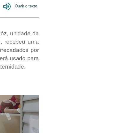
józ, unidade da
e, recebeu uma
arrecadados por
será usado para
ternidade.