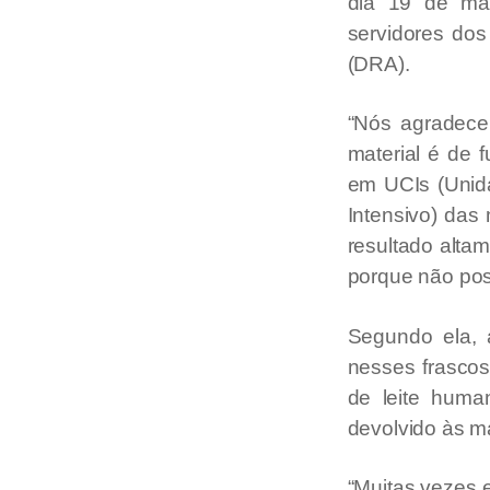
dia 19 de mai
servidores do
(DRA).
“Nós agradece
material é de 
em UCIs (Unid
Intensivo) da
resultado alta
porque não pos
Segundo ela, 
nesses frascos
de leite huma
devolvido às m
“Muitas vezes 