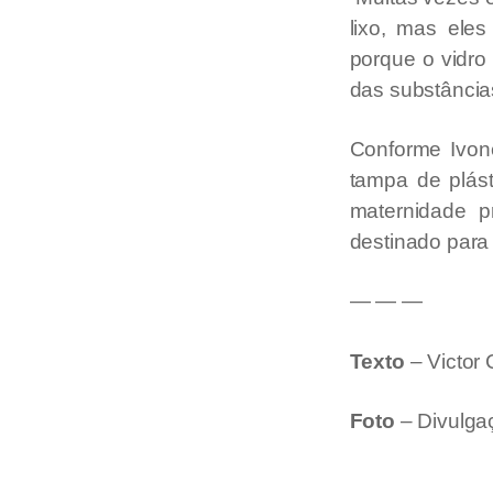
lixo, mas ele
porque o vidro
das substâncias
Conforme Ivon
tampa de plás
maternidade p
destinado para 
— — —
Texto
– Victor
Foto
– Divulga