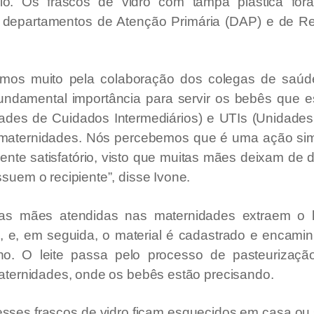
o. Os frascos de vidro com tampa plástica fo
s departamentos de Atenção Primária (DAP) e de R
mos muito pela colaboração dos colegas de saúd
fundamental importância para servir os bebês que e
ades de Cuidados Intermediários) e UTIs (Unidades
s maternidades. Nós percebemos que é uma ação si
mente satisfatório, visto que muitas mães deixam de 
suem o recipiente”, disse Ivone.
as mães atendidas nas maternidades extraem o l
, e, em seguida, o material é cadastrado e encam
no. O leite passa pelo processo de pasteurizaçã
aternidades, onde os bebês estão precisando.
esses frascos de vidro ficam esquecidos em casa ou