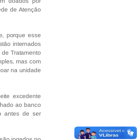
ram doados por
ede de Atenção
e, porque esse
stão internados
 de Tratamento
mples, mas com
doar na unidade
eite excedente
inhado ao banco
o antes de ser
 são jogados no