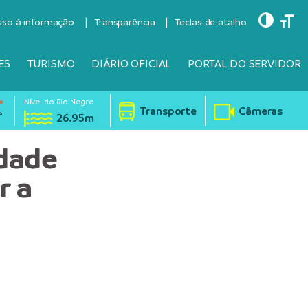
Toggle
Togg
sso à informação
Transparência
Teclas de atalho
ES
TURISMO
DIÁRIO OFICIAL
PORTAL DO SERVIDOR
Nível do Rio Negro
°
Transporte
Câmeras
°
26.95m
idade
r a