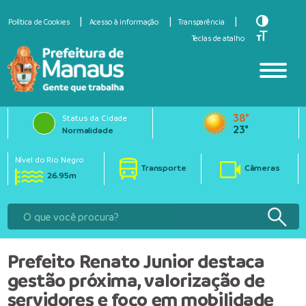
Toggle Hi
Política de Cookies
Acesso à informação
Transparência
Toggle Fo
Teclas de atalho
38°
Status da Cidade
23°
Normalidade
Nível do Rio Negro
Transporte
Câmeras
26.95m
Prefeito Renato Junior destaca
gestão próxima, valorização de
servidores e foco em mobilidade