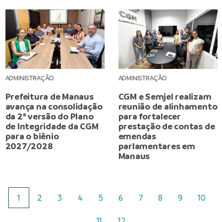
ADMINISTRAÇÃO
ADMINISTRAÇÃO
Prefeitura de Manaus
CGM e Semjel realizam
avança na consolidação
reunião de alinhamento
da 2ª versão do Plano
para fortalecer
de Integridade da CGM
prestação de contas de
para o biênio
emendas
2027/2028
parlamentares em
Manaus
1
2
3
4
5
6
7
8
9
10
11
12