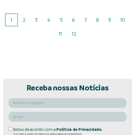
1
2
3
4
5
6
7
8
9
10
11
12
Receba nossas Notícias
Estou de acordo com a
Política de Privacidade.
O e-mail é salvo em banco de dados para consulta futura.