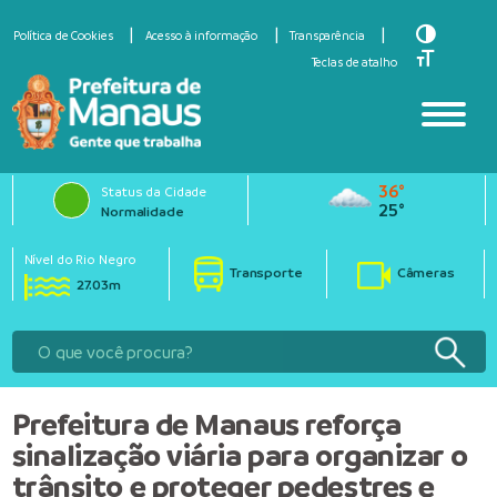
Toggle Hi
Política de Cookies
Acesso à informação
Transparência
Toggle Fo
Teclas de atalho
36°
Status da Cidade
25°
Normalidade
Nível do Rio Negro
Transporte
Câmeras
27.03m
Prefeitura de Manaus reforça
sinalização viária para organizar o
trânsito e proteger pedestres e