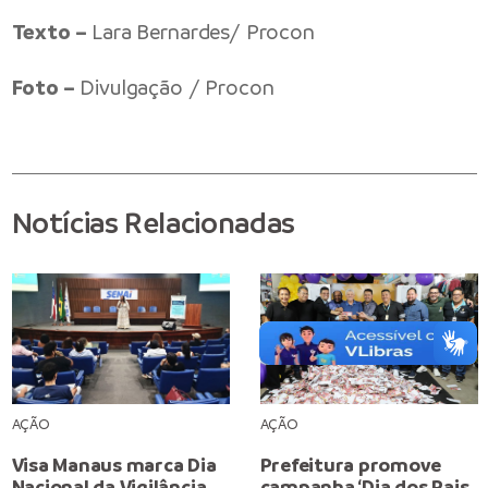
Texto –
Lara Bernardes/ Procon
Foto –
Divulgação / Procon
Notícias Relacionadas
AÇÃO
AÇÃO
Visa Manaus marca Dia
Prefeitura promove
Nacional da Vigilância
campanha ‘Dia dos Pais