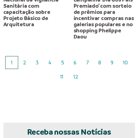
Sanitária com
Premiado’ com sorteio
capacitação sobre
de prêmios para
Projeto Básico de
incentivar compras nas
Arquitetura
galerias populares e no
shopping Phelippe
Daou
1
2
3
4
5
6
7
8
9
10
11
12
Receba nossas Notícias