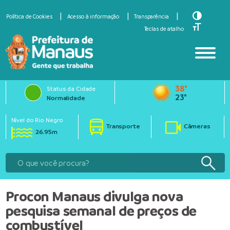
Toggle Hi
Política de Cookies
Acesso à informação
Transparência
Toggle Fo
Teclas de atalho
38°
Status da Cidade
23°
Normalidade
Nível do Rio Negro
Transporte
Câmeras
26.95m
Procon Manaus divulga nova
pesquisa semanal de preços de
combustível