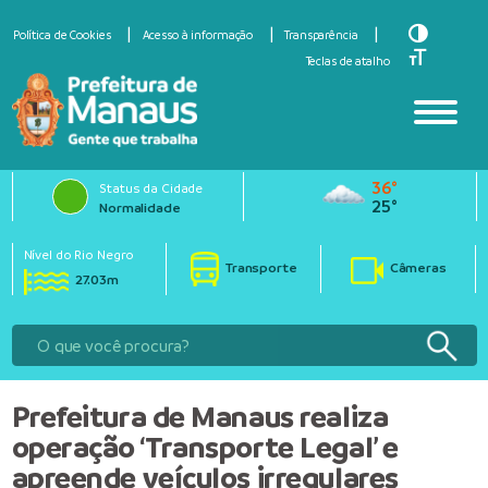
Toggle Hi
Política de Cookies
Acesso à informação
Transparência
Toggle Fo
Teclas de atalho
36°
Status da Cidade
25°
Normalidade
Nível do Rio Negro
Transporte
Câmeras
27.03m
Prefeitura de Manaus realiza
operação ‘Transporte Legal’ e
apreende veículos irregulares