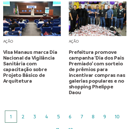
AÇÃO
AÇÃO
Visa Manaus marca Dia
Prefeitura promove
Nacional da Vigilância
campanha ‘Dia dos Pais
Sanitária com
Premiado’ com sorteio
capacitação sobre
de prêmios para
Projeto Básico de
incentivar compras nas
Arquitetura
galerias populares e no
shopping Phelippe
Daou
1
2
3
4
5
6
7
8
9
10