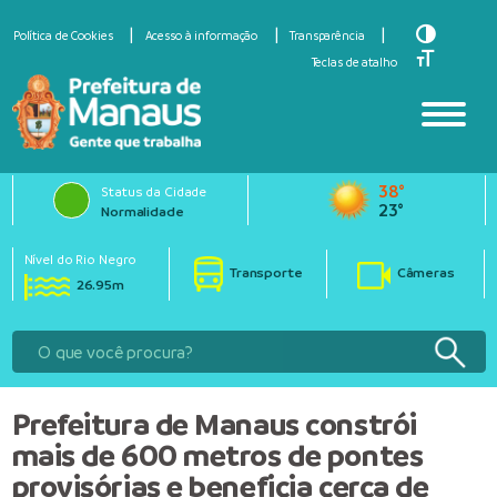
Toggle Hi
Política de Cookies
Acesso à informação
Transparência
Toggle Fo
Teclas de atalho
38°
Status da Cidade
23°
Normalidade
Nível do Rio Negro
Transporte
Câmeras
26.95m
Prefeitura de Manaus constrói
mais de 600 metros de pontes
provisórias e beneficia cerca de