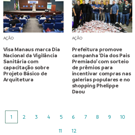
AÇÃO
AÇÃO
Visa Manaus marca Dia
Prefeitura promove
Nacional da Vigilância
campanha ‘Dia dos Pais
Sanitária com
Premiado’ com sorteio
capacitação sobre
de prêmios para
Projeto Básico de
incentivar compras nas
Arquitetura
galerias populares e no
shopping Phelippe
Daou
1
2
3
4
5
6
7
8
9
10
11
12