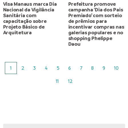
Visa Manaus marca Dia
Prefeitura promove
Nacional da Vigilância
campanha ‘Dia dos Pais
Sanitária com
Premiado’ com sorteio
capacitação sobre
de prêmios para
Projeto Básico de
incentivar compras nas
Arquitetura
galerias populares e no
shopping Phelippe
Daou
1
2
3
4
5
6
7
8
9
10
11
12