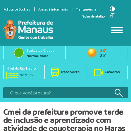
Toggle Hi
Política de Cookies
Acesso à informação
Transparência
Toggle Fo
Teclas de atalho
38°
Status da Cidade
23°
Normalidade
Nível do Rio Negro
Transporte
Câmeras
26.95m
Cmei da prefeitura promove tarde
de inclusão e aprendizado com
atividade de equoterapia no Haras