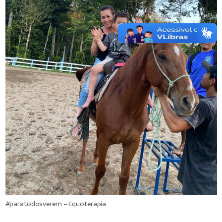
#paratodosverem – Equoterapia