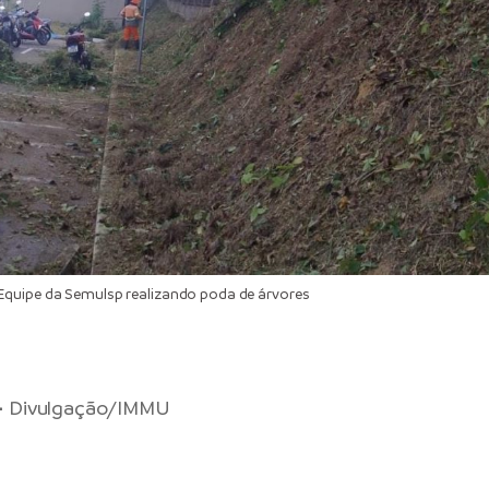
quipe da Semulsp realizando poda de árvores
–
Divulgação/IMMU