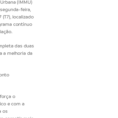
e Urbana (IMMU)
 segunda-feira,
(T7), localizado
ograma contínuo
lação.
mpleta das duas
a a melhoria da
ponto
força o
ico e com a
a os