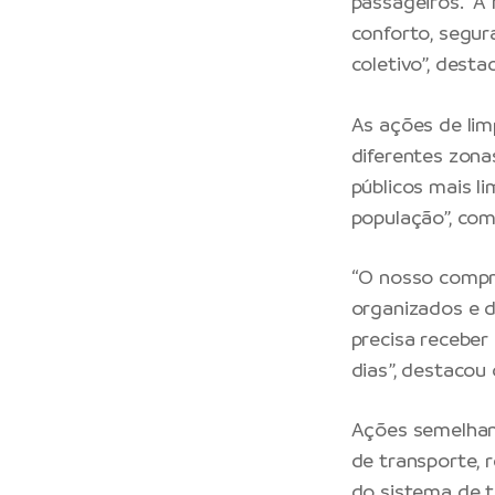
passageiros. “A
conforto, segur
coletivo”, desta
As ações de li
diferentes zona
públicos mais l
população”, com
“O nosso compro
organizados e d
precisa recebe
dias”, destacou
Ações semelhan
de transporte, 
do sistema de t