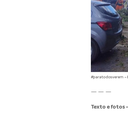
#paratodosverem – E
— — —
Texto e fotos 