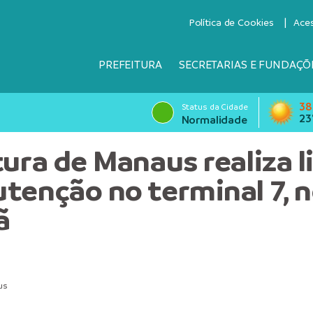
Política de Cookies
Ace
PREFEITURA
SECRETARIAS E FUNDAÇÕ
38
Status da Cidade
23
Normalidade
tura de Manaus realiza 
tenção no terminal 7, 
ã
us