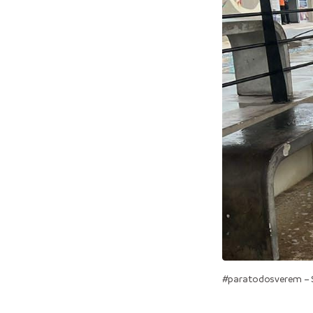
#paratodosverem – S