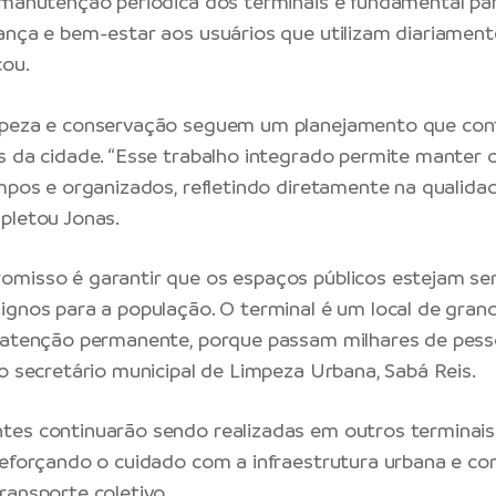
 manutenção periódica dos terminais é fundamental par
ança e bem-estar aos usuários que utilizam diariament
cou.
mpeza e conservação seguem um planejamento que co
s da cidade. “Esse trabalho integrado permite manter 
impos e organizados, refletindo diretamente na qualida
pletou Jonas.
misso é garantir que os espaços públicos estejam se
ignos para a população. O terminal é um local de grand
r atenção permanente, porque passam milhares de pes
 o secretário municipal de Limpeza Urbana, Sabá Reis.
tes continuarão sendo realizadas em outros terminais
reforçando o cuidado com a infraestrutura urbana e co
ransporte coletivo.