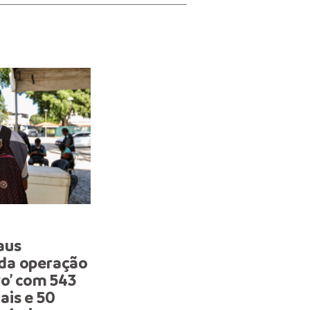
AÇÃO CONJUNTA
aus
Prefeitura de Manaus re
da operação
atuação durante operaç
ro’ com 543
‘Centro Mais Seguro’ e
ais e 50
apreende diversos produ