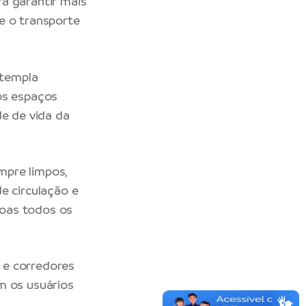
a garantir mais
e o transporte
ntempla
os espaços
de de vida da
mpre limpos,
e circulação e
soas todos os
 e corredores
m os usuários