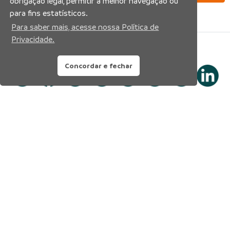
obrigação legal, permitir a melhor navegação ou
para fins estatísticos.
Para saber mais, acesse nossa Política de
Privacidade.
Siga nossas redes sociais:
Concordar e fechar
Prefeitura Municipal de Manaus
Município de Manaus