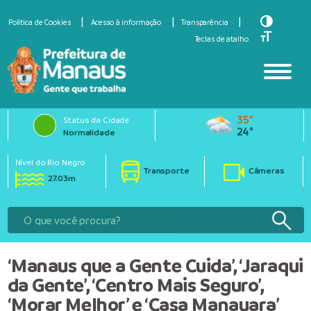
Toggle Hi
Política de Cookies
Acesso à informação
Transparência
Toggle Fo
Teclas de atalho
35°
Status da Cidade
24°
Normalidade
Nível do Rio Negro
Transporte
Câmeras
27.03m
‘Manaus que a Gente Cuida’, ‘Jaraqui
da Gente’, ‘Centro Mais Seguro’,
‘Morar Melhor’ e ‘Casa Manauara’