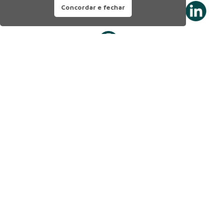
Concordar e fechar
Prefeitura Municipal de Manaus
Município de Manaus
CNPJ:04.365.326.0001-73
Av. Brasil, 2971 – Compensa, Manaus-AM
CEP: 69036-110
Copyright 2026. Todos os direitos reservados.