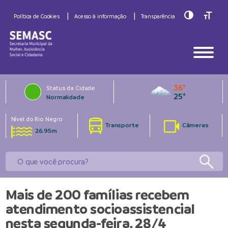
Toggle Hig
Toggle
Política de Cookies
Acesso à informação
Transparência
36°
Status da Cidade
25°
Normalidade
Nível do Rio Negro
Transporte
Câmeras
26.95m
Mais de 200 famílias recebem
atendimento socioassistencial
nesta segunda-feira, 28/4