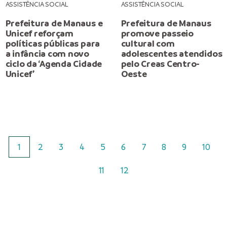
ASSISTÊNCIA SOCIAL
ASSISTÊNCIA SOCIAL
Prefeitura de Manaus e
Prefeitura de Manaus
Unicef reforçam
promove passeio
políticas públicas para
cultural com
a infância com novo
adolescentes atendidos
ciclo da ‘Agenda Cidade
pelo Creas Centro-
Unicef’
Oeste
1
2
3
4
5
6
7
8
9
10
11
12