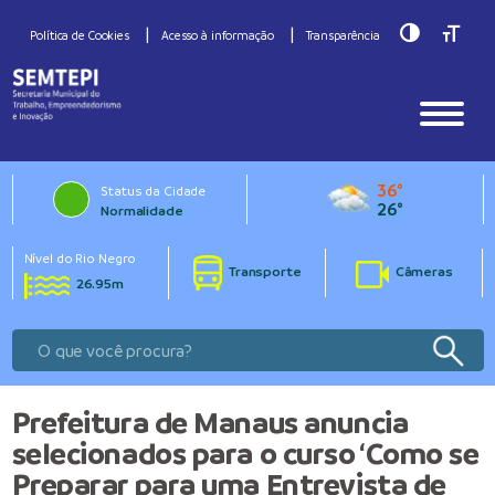
Toggle Hig
Toggle
Política de Cookies
Acesso à informação
Transparência
36°
Status da Cidade
26°
Normalidade
Nível do Rio Negro
Transporte
Câmeras
26.95m
Prefeitura de Manaus anuncia
selecionados para o curso ‘Como se
Preparar para uma Entrevista de