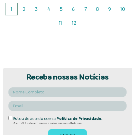
1
2
3
4
5
6
7
8
9
10
11
12
Receba nossas Notícias
Estou de acordo com a
Política de Privacidade.
O e-mail é salvo em banco de dados para consulta futura.