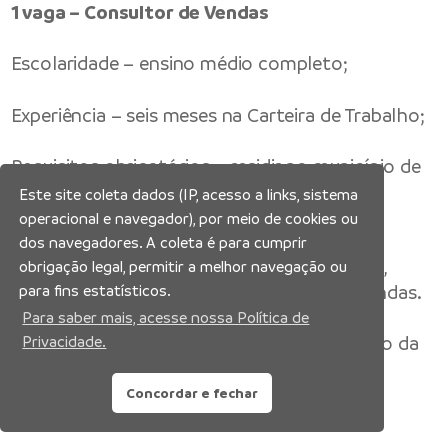
1 vaga – Consultor de Vendas
Escolaridade – ensino médio completo;
Experiência – seis meses na Carteira de Trabalho;
Requisitos obrigatórios – residir no município de
Manacapuru;
Este site coleta dados (IP, acesso a links, sistema
operacional e navegador), por meio de cookies ou
Atividades – entender as necessidades dos
dos navegadores. A coleta é para cumprir
clientes para oferecer as melhores soluções,
obrigação legal, permitir a melhor navegação ou
aumentando os resultados da equipe de vendas.
para fins estatísticos.
Para saber mais, acesse nossa Política de
Disponível até 10/03/2023 ou encerramento da
Privacidade.
vaga.
Concordar e fechar
3 vagas – Consultor de Vendas