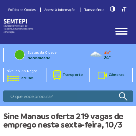
Toggle Hig
Toggle
Política de Cookies
Acesso à informação
Transparência
35°
Status da Cidade
24°
Normalidade
Nível do Rio Negro
Transporte
Câmeras
27.09m
Sine Manaus oferta 219 vagas de
emprego nesta sexta-feira, 10/3