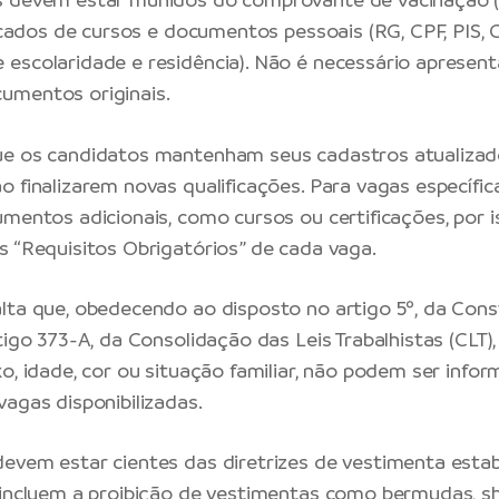
ficados de cursos e documentos pessoais (RG, CPF, PIS, 
escolaridade e residência). Não é necessário apresenta
umentos originais.
ue os candidatos mantenham seus cadastros atualizad
o finalizarem novas qualificações. Para vagas específi
mentos adicionais, como cursos ou certificações, por is
s “Requisitos Obrigatórios” de cada vaga.
lta que, obedecendo ao disposto no artigo 5º, da Cons
tigo 373-A, da Consolidação das Leis Trabalhistas (CLT), 
xo, idade, cor ou situação familiar, não podem ser info
vagas disponibilizadas.
evem estar cientes das diretrizes de vestimenta estab
 incluem a proibição de vestimentas como bermudas, sh