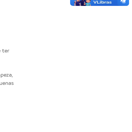
 ter
mpeza,
quenas