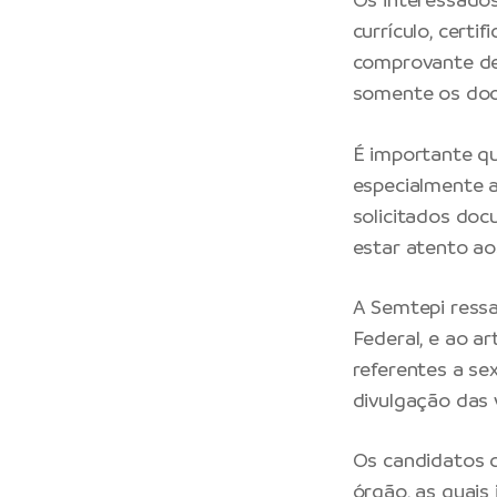
currículo, certi
comprovante de 
somente os doc
É importante q
especialmente a
solicitados docu
estar atento ao
A Semtepi ressa
Federal, e ao ar
referentes a se
divulgação das 
Os candidatos d
órgão, as quais