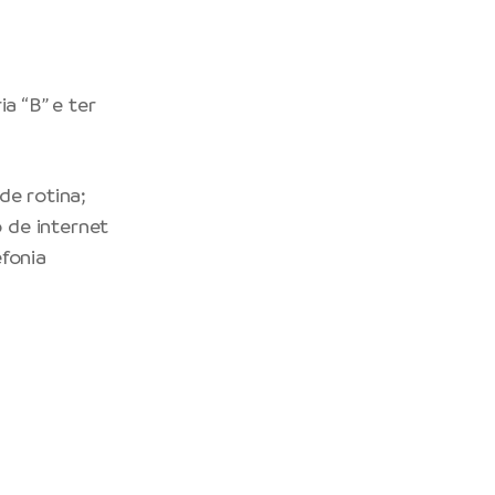
a “B” e ter
de rotina;
o de internet
fonia