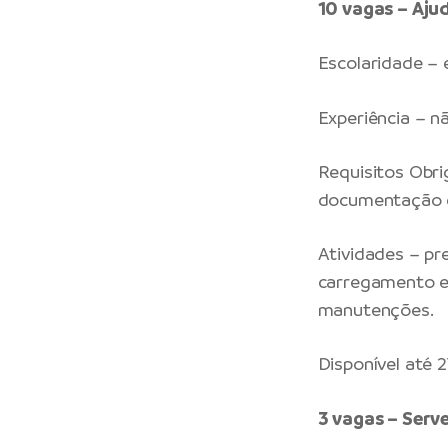
10 vagas – Aju
Escolaridade –
Experiência – n
Requisitos Obrig
documentação c
Atividades – pr
carregamento e
manutenções.
Disponível até 
3 vagas – Serv