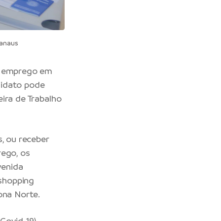
Manaus
de emprego em
ndidato pode
eira de Trabalho
s, ou receber
rego, os
venida
 shopping
ona Norte.
ovid-19),