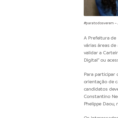
#paratodosverem – 
A Prefeitura de
várias áreas de 
validar a Cartei
Digital” ou aces
Para participar
orientação de c
candidatos dev
Constantino Ner
Phelippe Daou, 
Os interessado