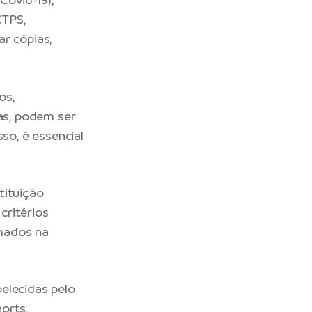
CTPS,
r cópias,
os,
cas, podem ser
so, é essencial
tituição
critérios
rmados na
elecidas pelo
orts,