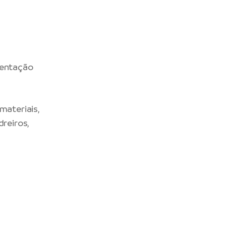
mentação
materiais,
dreiros,