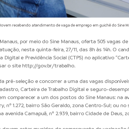
Jovem recebendo atendimento de vaga de emprego em guichê do Sine 
 Manaus, por meio do Sine Manaus, oferta 505 vagas 
atuação, nesta quinta-feira, 27/11, das 8h às 14h. O ca
ra Digital e Previdência Social (CTPS) no aplicativo “Cart
sar o site
http://gov.br/trabalho
.
 da pré-seleção e concorrer a uma das vagas disponívei
adastro, Carteira de Trabalho Digital e seguro-desemp
em comparecer a um dos postos do Sine Manaus: na a
y, nº 1.272, bairro São Geraldo, zona Centro-Sul; ou no
na avenida Camapuã, nº 2.939, bairro Cidade de Deus, z
s devem estar munidos do comprovante de vacinação (C