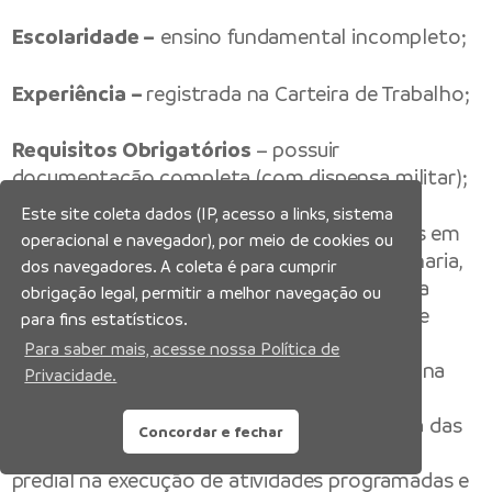
Escolaridade –
ensino fundamental incompleto;
Experiência –
registrada na Carteira de Trabalho;
Requisitos Obrigatórios
– possuir
documentação completa (com dispensa militar);
Este site coleta dados (IP, acesso a links, sistema
Atividades –
auxiliar na execução de reparos em
operacional e navegador), por meio de cookies ou
sistemas elétricos, hidráulicos, pintura, alvenaria,
dos navegadores. A coleta é para cumprir
entre outros, conforme orientação; auxiliar a
obrigação legal, permitir a melhor navegação ou
troca de lâmpadas, tomadas, interruptores e
para fins estatísticos.
demais componentes elétricos, seguindo as
Para saber mais, acesse nossa Política de
normas de segurança estabelecidas; auxiliar na
Privacidade.
identificação de patologias e vazamentos,
contribuindo para a manutenção preventiva das
Concordar e fechar
edificações; auxiliar a equipe de manutenção
predial na execução de atividades programadas e