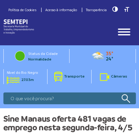
Toggle Hig
Toggle
Política de Cookies
Acesso à informação
Transparência
35°
Status da Cidade
24°
Normalidade
Nível do Rio Negro
Transporte
Câmeras
27.03m
Sine Manaus oferta 481 vagas de
emprego nesta segunda-feira, 4/5