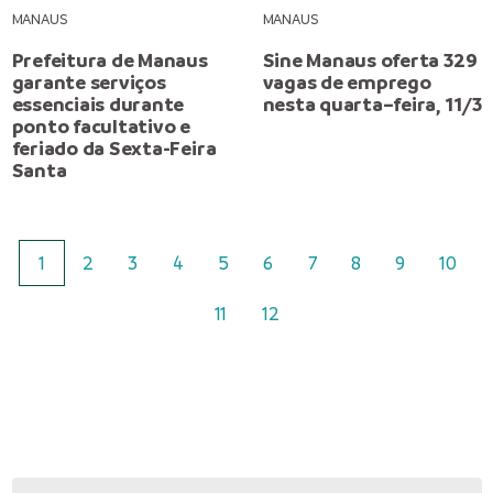
MANAUS
MANAUS
Prefeitura de Manaus
Sine Manaus oferta 329
garante serviços
vagas de emprego
essenciais durante
nesta quarta–feira, 11/3
ponto facultativo e
feriado da Sexta-Feira
Santa
1
2
3
4
5
6
7
8
9
10
11
12