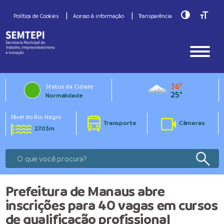
Toggle Hig
Toggle
Política de Cookies
Acesso à informação
Transparência
36°
Status da Cidade
25°
Normalidade
Nível do Rio Negro
Transporte
Câmeras
27.03m
Prefeitura de Manaus abre
inscrições para 40 vagas em cursos
de qualificação profissional