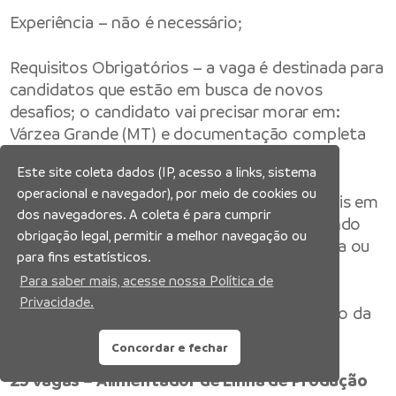
Experiência – não é necessário;
Requisitos Obrigatórios – a vaga é destinada para
candidatos que estão em busca de novos
desafios; o candidato vai precisar morar em:
Várzea Grande (MT) e documentação completa
(com dispensa militar);
Este site coleta dados (IP, acesso a links, sistema
operacional e navegador), por meio de cookies ou
Atividades – executar atividades operacionais em
dos navegadores. A coleta é para cumprir
setores de apoio ou produção de frios, visando
obrigação legal, permitir a melhor navegação ou
garantir a manutenção, organização, limpeza ou
para fins estatísticos.
operação de atividades na unidade.
Para saber mais, acesse nossa Política de
Privacidade.
Disponível até 23/06/2025 ou encerramento da
vaga.
Concordar e fechar
25 vagas – Alimentador de Linha de Produção