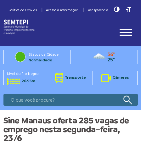
Toggle Hig
Toggle
Política de Cookies
Acesso à informação
Transparência
36°
Status da Cidade
25°
Normalidade
Nível do Rio Negro
Transporte
Câmeras
26.95m
Sine Manaus oferta 285 vagas de
emprego nesta segunda–feira,
23/6