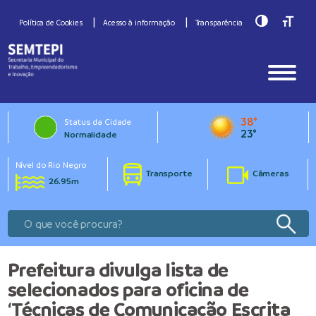
Toggle Hig
Toggle
Política de Cookies
Acesso à informação
Transparência
38°
Status da Cidade
23°
Normalidade
Nível do Rio Negro
Transporte
Câmeras
26.95m
Prefeitura divulga lista de
selecionados para oficina de
‘Técnicas de Comunicação Escrita