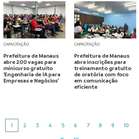
CAPACITAÇÃO
CAPACITAÇÃO
Prefeitura de Manaus
Prefeitura de Manaus
abre 200 vagas para
abre inscrições para
minicurso gratuito
treinamento gratuito
‘Engenharia de IA para
de oratória com foco
Empresas e Negócios’
em comunicação
eficiente
1
2
3
4
5
6
7
8
9
10