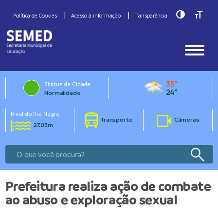
Toggle Hig
Toggle
Política de Cookies
Acesso à informação
Transparência
35°
Status da Cidade
24°
Normalidade
Nível do Rio Negro
Transporte
Câmeras
27.03m
Prefeitura realiza ação de combate
ao abuso e exploração sexual