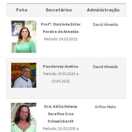
Foto
Secretários
Administração
Profª. Dulcinéa Ester
David Almeida
Pereira de Almeida
Período: 24.03.2022
Pauderney Avelino
David Almeida
Período: 01.01.2020 a
23.04.2022
Dra. Kátia Helena
Arthur Neto
Serafina Cruz
Schweickardt
Período: 20.03.2015 a