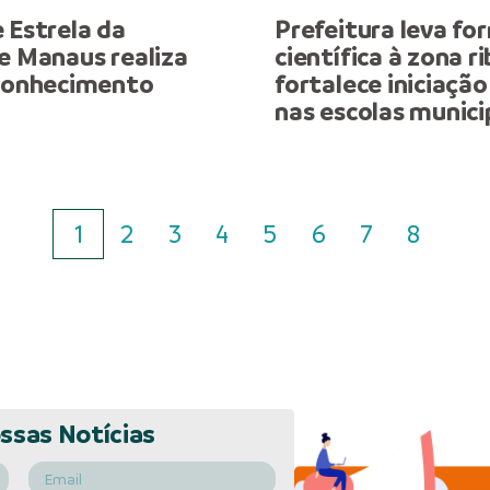
 Estrela da
Prefeitura leva f
e Manaus realiza
científica à zona ri
 Conhecimento
fortalece iniciação
nas escolas munici
1
2
3
4
5
6
7
8
ssas Notícias