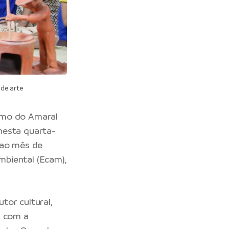
de arte
smo do Amaral
 nesta quarta-
 ao mês de
mbiental (Ecam),
tor cultural,
a com a