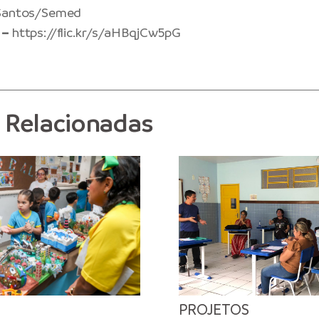
 Santos/Semed
 –
https://flic.kr/s/aHBqjCw5pG
s Relacionadas
PROJETOS