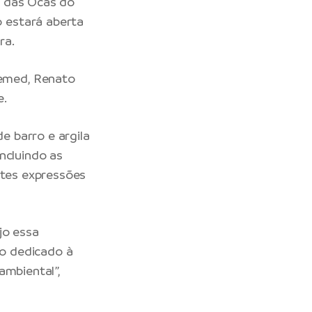
a das Ocas do
 estará aberta
ra.
emed, Renato
e.
 barro e argila
ncluindo as
ntes expressões
jo essa
o dedicado à
ambiental”,