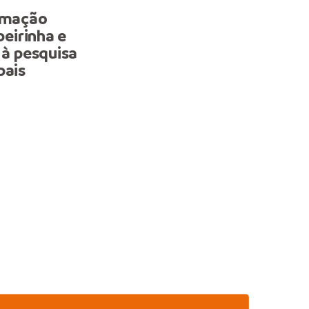
ormação
DDZ Norte da prefeitura
beirinha e
coloca Manaus em desta
 à pesquisa
com a produção de curta
pais
metragem voltado à EJA