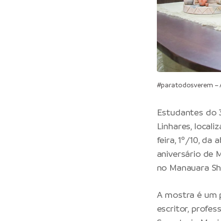
#paratodosverem – Al
Estudantes do 
Linhares, locali
feira, 1º/10, d
aniversário de 
no Manauara Sh
A mostra é um p
escritor, profe