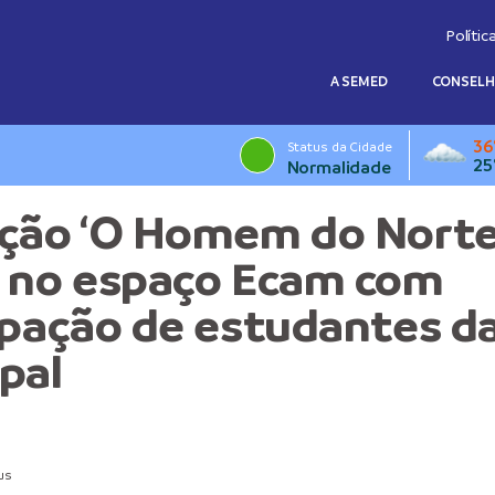
Polític
A SEMED
CONSEL
36
Status da Cidade
25
Normalidade
ção ‘O Homem do Norte
 no espaço Ecam com
ipação de estudantes d
pal
us