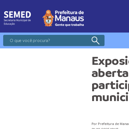
Exposi
aberta
partic
munici
Por Prefeitura de Mana