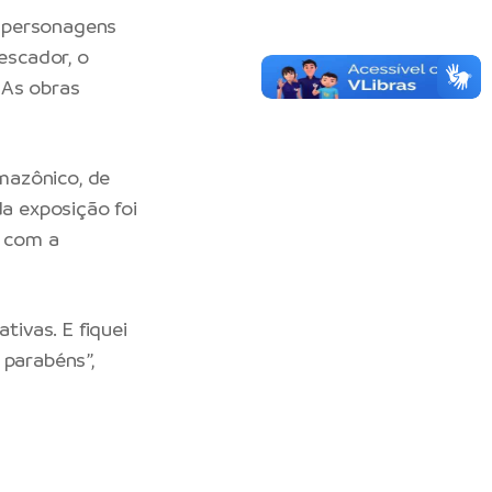
o personagens
escador, o
. As obras
mazônico, de
da exposição foi
a com a
tivas. E fiquei
 parabéns”,