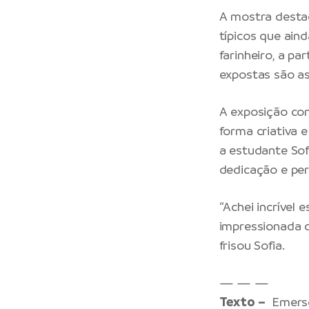
A mostra desta
típicos que aind
farinheiro, a pa
expostas são as
A exposição co
forma criativa 
a estudante Sof
dedicação e per
“Achei incrível 
impressionada c
frisou Sofia.
— — —
Texto –
Emerso