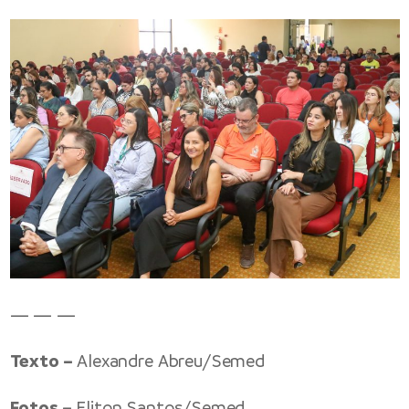
— — —
Texto –
Alexandre Abreu/Semed
Fotos –
Eliton Santos/Semed