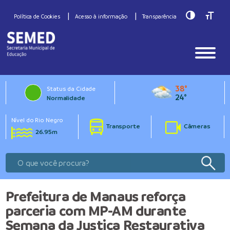
Toggle Hig
Toggle
Política de Cookies
Acesso à informação
Transparência
38°
Status da Cidade
24°
Normalidade
Nível do Rio Negro
Transporte
Câmeras
26.95m
Prefeitura de Manaus reforça
parceria com MP-AM durante
Semana da Justiça Restaurativa