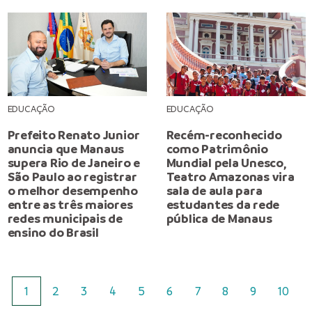
EDUCAÇÃO
EDUCAÇÃO
Prefeito Renato Junior
Recém-reconhecido
anuncia que Manaus
como Patrimônio
supera Rio de Janeiro e
Mundial pela Unesco,
São Paulo ao registrar
Teatro Amazonas vira
o melhor desempenho
sala de aula para
entre as três maiores
estudantes da rede
redes municipais de
pública de Manaus
ensino do Brasil
1
2
3
4
5
6
7
8
9
10