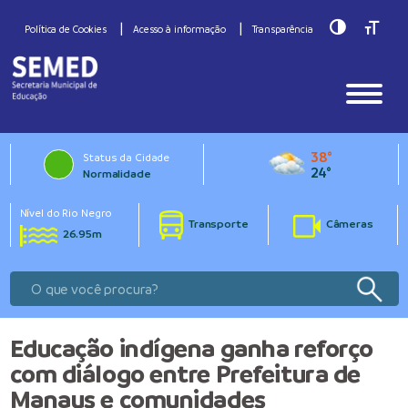
Toggle Hig
Toggle
Política de Cookies
Acesso à informação
Transparência
38°
Status da Cidade
24°
Normalidade
Nível do Rio Negro
Transporte
Câmeras
26.95m
Educação indígena ganha reforço
com diálogo entre Prefeitura de
Manaus e comunidades