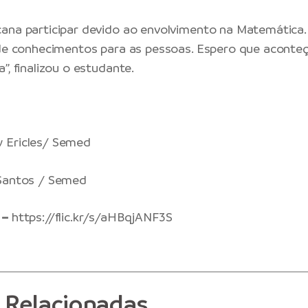
ana participar devido ao envolvimento na Matemática.
 de conhecimentos para as pessoas. Espero que acont
”, finalizou o estudante.
 Ericles/ Semed
Santos / Semed
 –
https://flic.kr/s/aHBqjANF3S
s Relacionadas