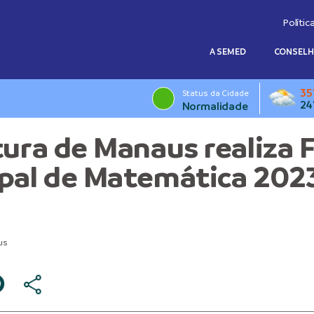
Polític
A SEMED
CONSEL
35
Status da Cidade
24
Normalidade
tura de Manaus realiza F
pal de Matemática 202
us