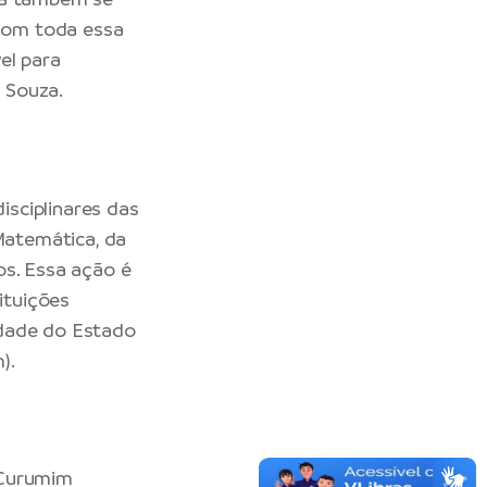
com toda essa
el para
e Souza.
sciplinares das
 Matemática, da
os. Essa ação é
ituições
idade do Estado
).
“Curumim