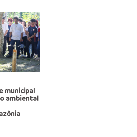
AÇÃO
e municipal
Cmei da prefeitura prom
o ambiental
tarde de inclusão e
aprendizado com ativida
azônia
equoterapia no Haras A
Equus