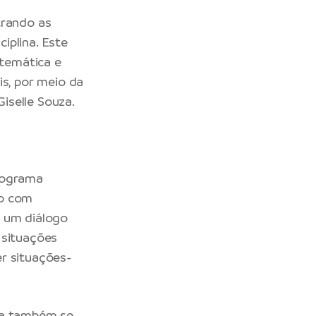
trando as
iplina. Este
temática e
is, por meio da
iselle Souza.
Programa
do com
e um diálogo
 situações
r situações-
ira também se