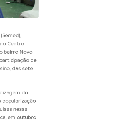
 (Semed),
, no Centro
no bairro Novo
 participação de
sino, das sete
ndizagem do
a popularização
uisas nessa
ica, em outubro