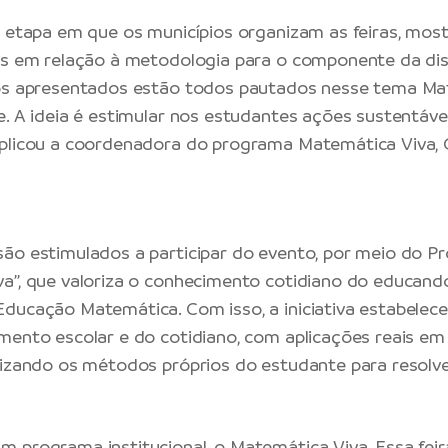
a etapa em que os municípios organizam as feiras, mos
as em relação à metodologia para o componente da disc
hos apresentados estão todos pautados nesse tema Ma
e. A ideia é estimular nos estudantes ações sustentáve
plicou a coordenadora do programa Matemática Viva, G
ão estimulados a participar do evento, por meio do 
a”, que valoriza o conhecimento cotidiano do educan
ducação Matemática. Com isso, a iniciativa estabelec
mento escolar e do cotidiano, com aplicações reais em
rizando os métodos próprios do estudante para resolve
 programa institucional, o Matemática Viva. Essa fe