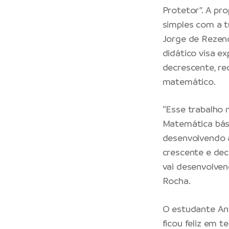
Protetor”. A pr
simples com a t
Jorge de Rezend
didático visa e
decrescente, re
matemático.
“Esse trabalho 
Matemática bási
desenvolvendo 
crescente e dec
vai desenvolven
Rocha.
O estudante Ant
ficou feliz em 