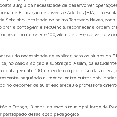
oposta surgiu da necessidade de desenvolver operaçõ
urma de Educação de Jovens e Adultos (EJA), da escola
e Sobrinho, localizada no bairro Tancredo Neves, zona 
xplorar a contagem e sequência, reconhecer a ordem cr
conhecer números até 100, além de desenvolver o racioc
nasceu da necessidade de explicar, para os alunos da EJ
ca, no caso a adição e subtração. Assim, os estudante
a contagem até 100, entendem o processo das operaç
rescente, sequência numérica, entre outras habilidades
do no decorrer da aula”, esclareceu a professora orien
ônio França, 19 anos, da escola municipal Jorge de Re
ter participado dessa ação pedagógica.