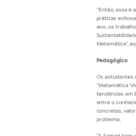
“Então, essa é 
práticas exitos
ano, os trabal
Sustentabilidad
Matemática”, ex
Pedagógico
Os estudantes s
“Matemática Viv
tendências em E
entre o conheci
concretas, valo
problema.
“A Semed tem um