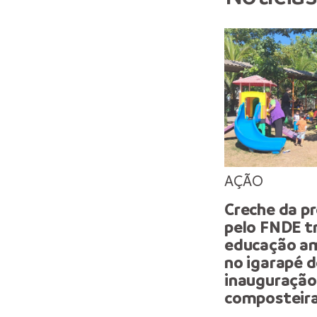
AÇÃO
Creche da p
pelo FNDE t
educação am
no igarapé 
inauguração
composteir