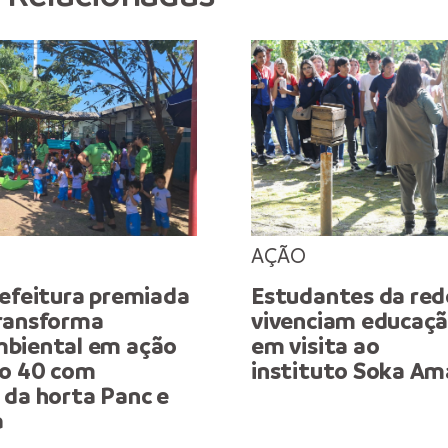
AÇÃO
refeitura premiada
Estudantes da red
ransforma
vivenciam educaçã
biental em ação
em visita ao
do 40 com
instituto Soka Am
 da horta Panc e
a