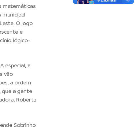
es matemáticas
 municipal
Leste. O jogo
escente e
ínio lógico-
A especial, a
s vão
ões, a ordem
, que a gente
tadora, Roberta
zende Sobrinho