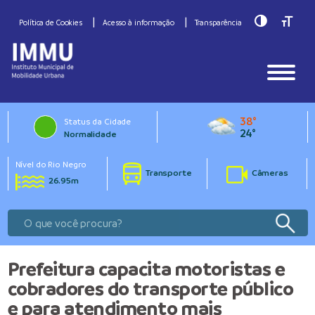
Toggle Hig
Toggle
Política de Cookies
Acesso à informação
Transparência
38°
Status da Cidade
24°
Normalidade
Nível do Rio Negro
Transporte
Câmeras
26.95m
Prefeitura capacita motoristas e
cobradores do transporte público
e para atendimento mais