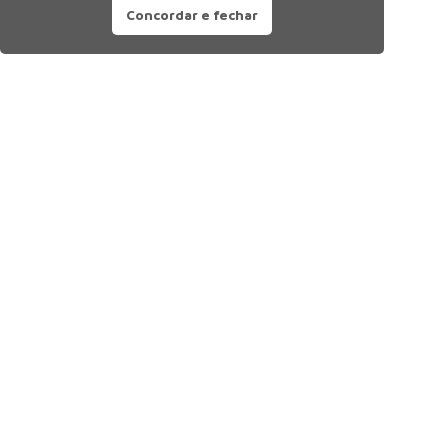
Concordar e fechar
Siga nossas redes sociais: