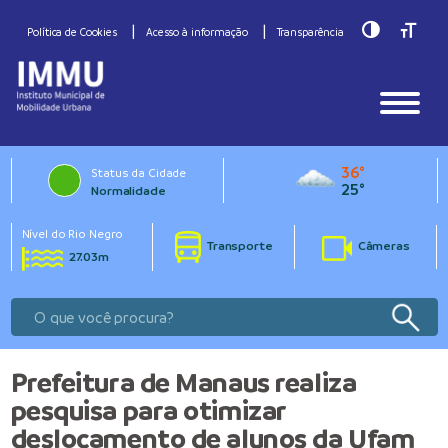
Toggle Hig
Toggle
Política de Cookies
Acesso à informação
Transparência
36°
Status da Cidade
25°
Normalidade
Nível do Rio Negro
Transporte
Câmeras
27.03m
Prefeitura de Manaus realiza
pesquisa para otimizar
deslocamento de alunos da Ufam