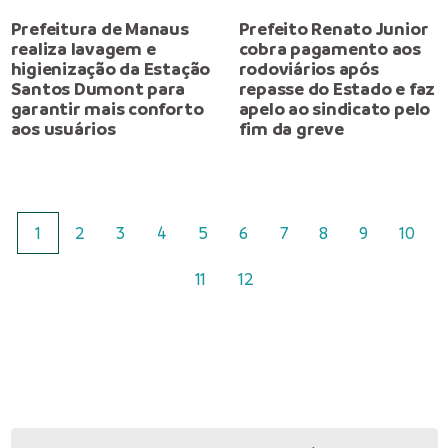
Prefeitura de Manaus
Prefeito Renato Junior
realiza lavagem e
cobra pagamento aos
higienização da Estação
rodoviários após
Santos Dumont para
repasse do Estado e faz
garantir mais conforto
apelo ao sindicato pelo
aos usuários
fim da greve
1
2
3
4
5
6
7
8
9
10
11
12