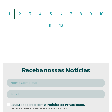
1
2
3
4
5
6
7
8
9
10
11
12
Receba nossas Notícias
Estou de acordo com a
Política de Privacidade.
O e-mail é salvo em banco de dados para consulta futura.