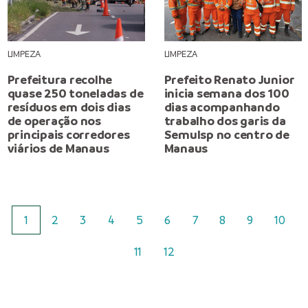
LIMPEZA
LIMPEZA
Prefeitura recolhe
Prefeito Renato Junior
quase 250 toneladas de
inicia semana dos 100
resíduos em dois dias
dias acompanhando
de operação nos
trabalho dos garis da
principais corredores
Semulsp no centro de
viários de Manaus
Manaus
1
2
3
4
5
6
7
8
9
10
11
12