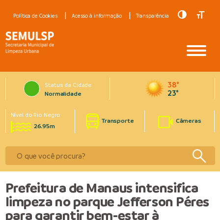
Toggle Hig
Toggle
Política de Cookies
Acesso à informação
Transparência
38°
Status da Cidade
23°
Normalidade
Nível do Rio Negro
Transporte
Câmeras
26.95m
Prefeitura de Manaus intensifica
limpeza no parque Jefferson Péres
para garantir bem-estar à