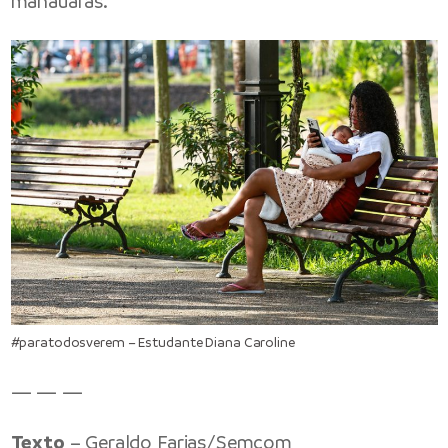
manauaras.
#paratodosverem – Estudante Diana Caroline
— — —
Texto
– Geraldo Farias/Semcom