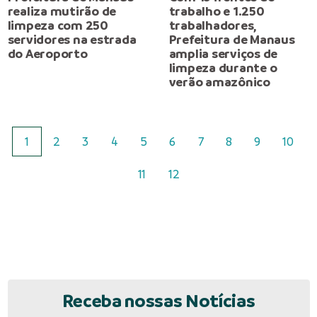
realiza mutirão de
trabalho e 1.250
limpeza com 250
trabalhadores,
servidores na estrada
Prefeitura de Manaus
do Aeroporto
amplia serviços de
limpeza durante o
verão amazônico
1
2
3
4
5
6
7
8
9
10
11
12
Receba nossas Notícias