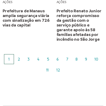
AÇÕES
AÇÕES
Prefeitura de Manaus
Prefeito Renato Junior
amplia segurança viária
reforça compromisso
com sinalização em 726
da gestão com o
vias da capital
serviço público e
garante apoio às 58
famílias afetadas por
incêndio no São Jorge
1
2
3
4
5
6
7
8
9
10
11
12