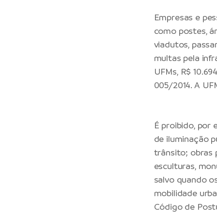
Empresas e pesso
como postes, árv
viadutos, passar
multas pela infr
UFMs, R$ 10.694
005/2014. A UFM
É proibido, por 
de iluminação pú
trânsito; obras 
esculturas, mon
salvo quando os
mobilidade urba
Código de Postu