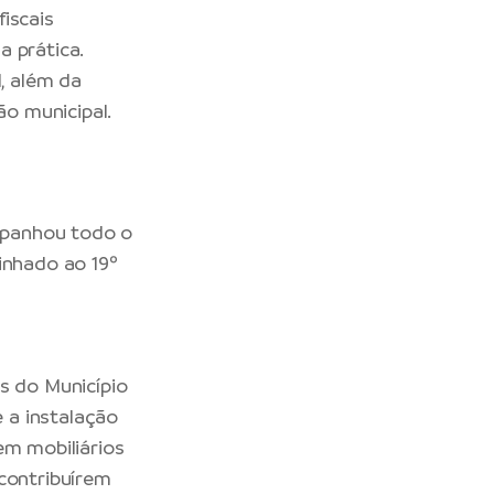
iscais
 prática.
l, além da
ão municipal.
mpanhou todo o
inhado ao 19º
s do Município
 a instalação
em mobiliários
 contribuírem