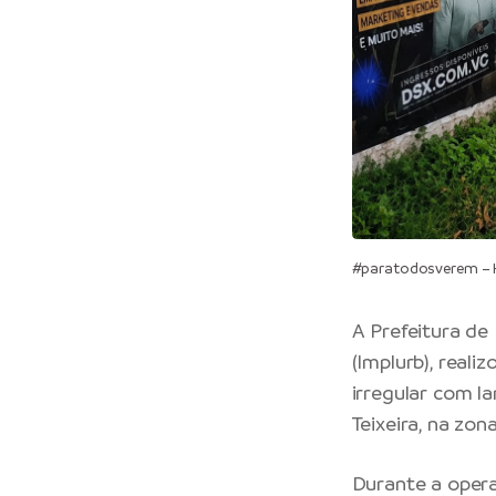
#paratodosverem – H
A
Prefeitura de
(Implurb), reali
irregular com l
Teixeira, na zon
Durante a opera