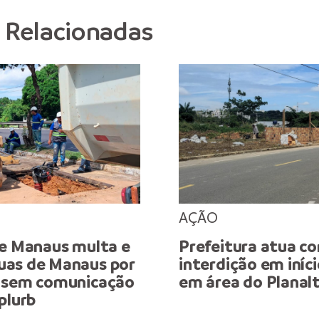
s Relacionadas
AÇÃO
de Manaus multa e
Prefeitura atua c
as de Manaus por
interdição em iníc
 sem comunicação
em área do Planal
plurb