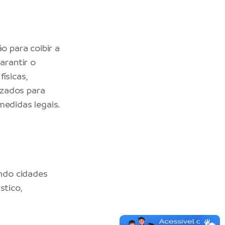
o para coibir a
arantir o
ísicas,
izados para
medidas legais.
ando cidades
stico,