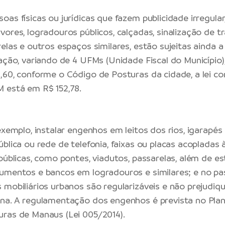
as físicas ou jurídicas que fazem publicidade irregular
ores, logradouros públicos, calçadas, sinalização de tr
elas e outros espaços similares, estão sujeitas ainda a
ação, variando de 4 UFMs (Unidade Fiscal do Município),
,60, conforme o Código de Posturas da cidade, a lei 
 está em R$ 152,78.
exemplo, instalar engenhos em leitos dos rios, igarapés
blica ou rede de telefonia, faixas ou placas acopladas 
públicas, como pontes, viadutos, passarelas, além de es
umentos e bancos em logradouros e similares; e no pas
 mobiliários urbanos são regularizáveis e não prejudiq
na. A regulamentação dos engenhos é prevista no Plan
ras de Manaus (Lei 005/2014).