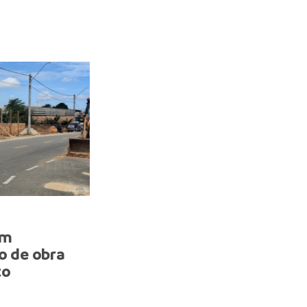
AÇÃO
om
Prefeitura remove outd
io de obra
em área das obras do
to
complexo viário ‘Passarão
avanço da intervenção vi