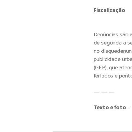
Fiscalização
Denúncias são a
de segunda a sex
no
disquedenun
publicidade urb
(GEP), que aten
feriados e ponto
— — —
Texto e foto
–