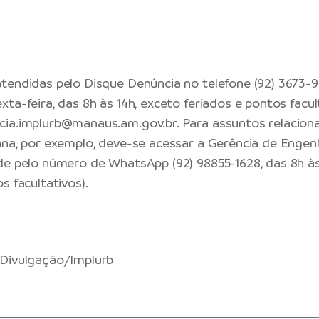
tendidas pelo Disque Denúncia no telefone (92) 3673-93
ta-feira, das 8h às 14h, exceto feriados e pontos facul
cia.implurb@manaus.am.gov.br
. Para assuntos relacion
ana, por exemplo, deve-se acessar a Gerência de Engenh
de pelo número de WhatsApp (92) 98855-1628, das 8h às
s facultativos).
 Divulgação/Implurb