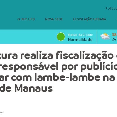
Polític
O IMPLURB
NOVA SEDE
LEGISLAÇÃO URBANA
38
Status da Cidade
24
Normalidade
ura realiza fiscalização
responsável por public
lar com lambe-lambe na
 de Manaus
us