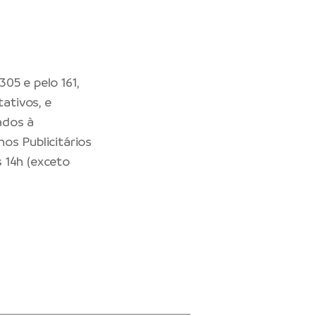
05 e pelo 161,
tativos, e
ados à
os Publicitários
 14h (exceto