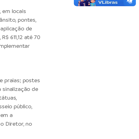
, em locais
ânsito, pontes,
 aplicação de
 R$ 611,12 até 70
complementar
 e praias; postes
à sinalização de
tátuas,
seio público,
uem a
o Diretor, no