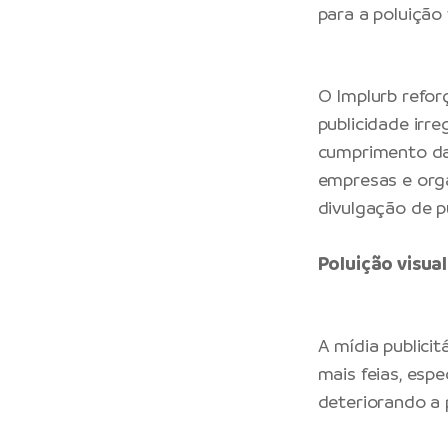
para a poluição
O Implurb reforç
publicidade irre
cumprimento da 
empresas e orga
divulgação de p
Poluição visual
A mídia publici
mais feias, esp
deteriorando a