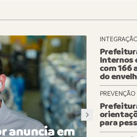
INTEGRAÇÃ
SOLIDARIED
Prefeitur
Internos 
com 166 a
do envel
PREVENÇÃO
Prefeitur
orientaçõ
para pess
or anuncia em
Prefei