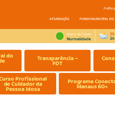
Polític
A FUNDAÇÃO
FUNDO MUNICIPAL DO
35
Status da Cidade
24
Normalidade
al do
Transparência –
Cons
de
FDT
Curso Profissional
Programa Conect
de Cuidador da
Manaus 60+
Pessoa Idosa