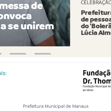
emessa de
campan
CELEBRAÇÃ
Prefeitu
convoca
2026’ e
de pesso
 a se unirem
projet
do ‘Boler
Lúcia Alm
adicio
is:
Prefeitura Municipal de Manaus