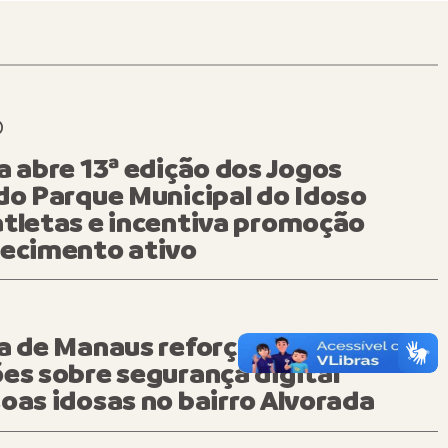
O
ADE
a abre 13ª edição dos Jogos
do Parque Municipal do Idoso
tletas e incentiva promoção
hecimento ativo
a de Manaus reforça
es sobre segurança digital
oas idosas no bairro Alvorada
tura de Manaus lança