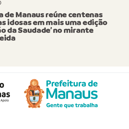
ha ‘Eu Sou Cidadão Soli
O
ra de Manaus reúne centenas
 incentiva contribuição 
as idosas em mais uma edição
os sociais sem custos
ão da Saudade’ no mirante
eida
nais