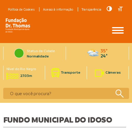
Toggle Hig
Toggle
Política de Cookies
Acesso à informação
Transparência
35°
Status da Cidade
24°
Normalidade
Nível do Rio Negro
Transporte
Câmeras
27.03m
FUNDO MUNICIPAL DO IDOSO