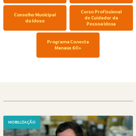
Curso Profissional
Conselho Municipal
de Cuidador da
do Idoso
Pessoa Idosa
Programa Conecta
Manaus 60+
MOBILIZAÇÃO