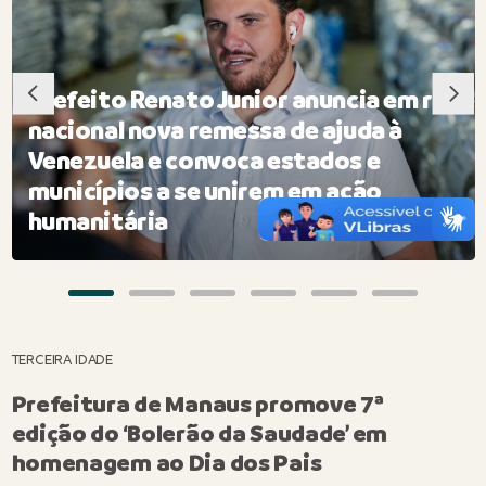
Prefeito Renato Junior anuncia em rede
nacional nova remessa de ajuda à
Venezuela e convoca estados e
municípios a se unirem em ação
humanitária
TERCEIRA IDADE
Prefeitura de Manaus promove 7ª
edição do ‘Bolerão da Saudade’ em
homenagem ao Dia dos Pais