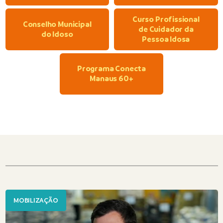
Curso Profissional
Conselho Municipal
de Cuidador da
do Idoso
Pessoa Idosa
Programa Conecta
Manaus 60+
MOBILIZAÇÃO