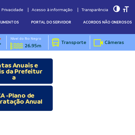
Toggle
Togg
e Privacidade
Acesso à informação
Transparência
CUMENTOS
PORTAL DO SERVIDOR
ACORDOS NÃO ONEROSOS
Nível do Rio Negro
°
Transporte
Câmeras
°
26.95m
tas Anuais e
is da Prefeitur
a
A -Plano de
ratação Anual