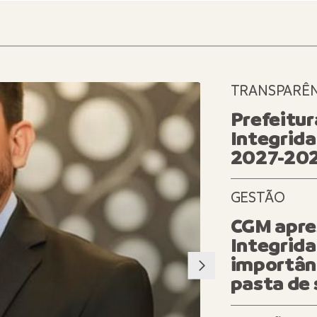
TRANSPARÊN
PLANEJAME
Prefeitur
Integrida
2027-20
GESTÃO
CGM apre
Integrida
importânc
pasta de 