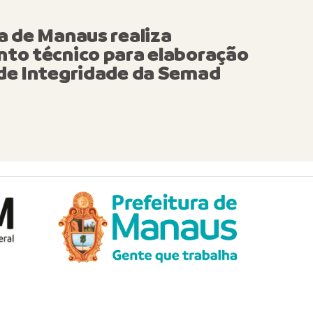
ura realiza abertura da
a de Manaus realiza
ta Pública de elaboraçã
nto técnico para elaboração
de Saneamento Básico c
 de Integridade da Semad
ipação ativa da populaç