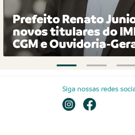
Prefeito Renato Juni
novos titulares do I
CGM e Ouvidoria-Gera
Siga nossas redes socia