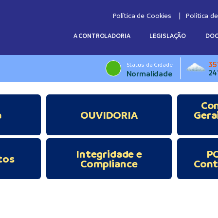
Política de Cookies
Política d
A CONTROLADORIA
LEGISLAÇÃO
DO
35
Status da Cidade
24
Normalidade
Con
a
OUVIDORIA
Gera
Integridade e
PC
tos
Compliance
Cont