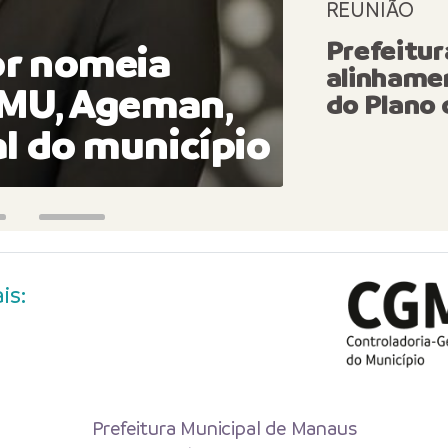
Prefeit
REUNIÃO
Prefeitur
or nomeia
Consul
alinhame
MMU, Ageman,
Plano 
do Plano
l do município
partic
is:
Prefeitura Municipal de Manaus