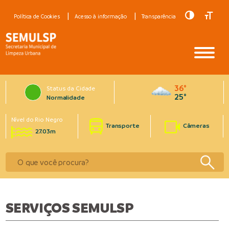
Toggle Hig
Toggle
Política de Cookies
Acesso à informação
Transparência
36°
Status da Cidade
25°
Normalidade
Nível do Rio Negro
Transporte
Câmeras
27.03m
SERVIÇOS SEMULSP