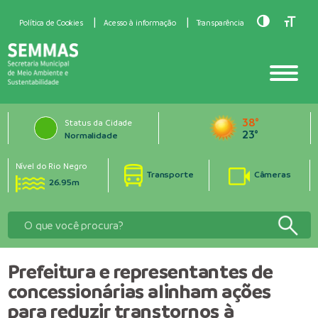
Toggle Hig
Toggle
Política de Cookies
Acesso à informação
Transparência
38°
Status da Cidade
23°
Normalidade
Nível do Rio Negro
Transporte
Câmeras
26.95m
Prefeitura e representantes de
concessionárias alinham ações
para reduzir transtornos à