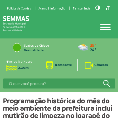
Toggle Hig
Toggle
Política de Cookies
Acesso à informação
Transparência
35°
Status da Cidade
24°
Normalidade
Nível do Rio Negro
Transporte
Câmeras
27.03m
Programação histórica do mês do
meio ambiente da prefeitura inclui
mutirão de limpeza no igarapé do