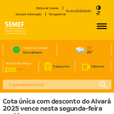
Toggle H
Política de Cookies
Acessibilidade:
Toggle Fo
Acesso à informação
Transparência
35°
Status da Cidade
24°
Normalidade
Nível do Rio Negro
Transporte
Câmeras
-- --
Cota única com desconto do Alvará
2025 vence nesta segunda-feira