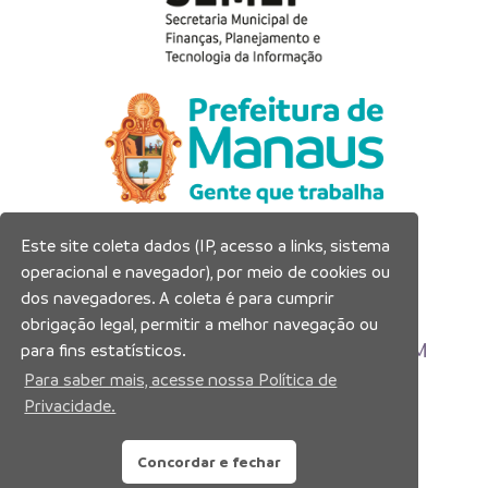
Este site coleta dados (IP, acesso a links, sistema
Prefeitura Municipal de Manaus
operacional e navegador), por meio de cookies ou
Município de Manaus
dos navegadores. A coleta é para cumprir
CNPJ:04.365.326.0001-73
obrigação legal, permitir a melhor navegação ou
Av. Brasil, 2971 – Compensa, Manaus-AM
para fins estatísticos.
CEP: 69036-110
Para saber mais, acesse nossa Política de
Privacidade.
Copyright 2026. Todos os direitos reservados.
Concordar e fechar