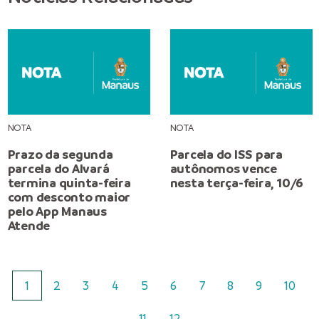
NOTA
NOTA
Prazo da segunda
Parcela do ISS para
parcela do Alvará
autônomos vence
termina quinta-feira
nesta terça-feira, 10/6
com desconto maior
pelo App Manaus
Atende
1
2
3
4
5
6
7
8
9
10
11
12