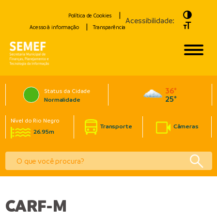
Toggle H
Política de Cookies
Acessibilidade:
Toggle Fo
Acesso à informação
Transparência
36°
Status da Cidade
25°
Normalidade
Nível do Rio Negro
Transporte
Câmeras
26.95m
CARF-M