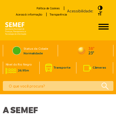
Toggle H
Política de Cookies
Acessibilidade:
Toggle Fo
Acesso à informação
Transparência
38°
Status da Cidade
23°
Normalidade
Nível do Rio Negro
Transporte
Câmeras
26.95m
A SEMEF