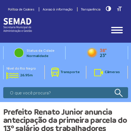
Toggle Hig
Toggle
Política de Cookies
Acesso à informação
Transparência
38°
Status da Cidade
23°
Normalidade
Nível do Rio Negro
Transporte
Câmeras
26.95m
Prefeito Renato Junior anuncia
antecipação da primeira parcela do
13º salário dos trabalhadores