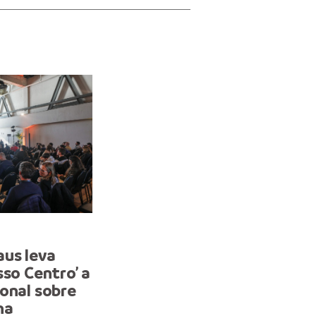
EVENTOS
aus leva
Prefeitura de Manaus par
sso Centro’ a
de encontro nacional de
onal sobre
planejamento urbano e
na
Maceió