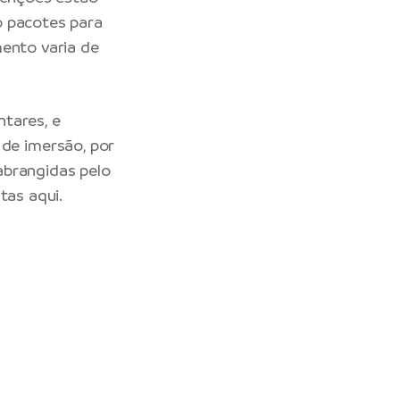
o pacotes para
mento varia de
tares, e
de imersão, por
abrangidas pelo
itas
aqui
.