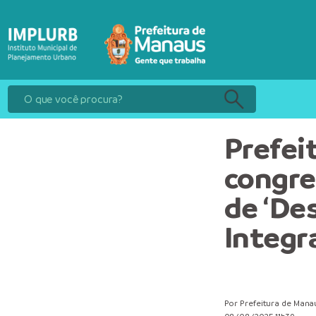
Prefei
congre
de ‘De
Integr
Por Prefeitura de Mana