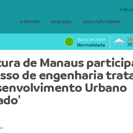
Polític
O IMPLURB
NOVA SEDE
LEGISLAÇÃO URBANA
36
Status da Cidade
25
Normalidade
tura de Manaus particip
sso de engenharia trat
senvolvimento Urbano
ado’
us