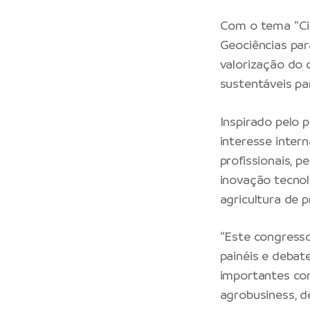
Com o tema “Ci
Geociências para
valorização do 
sustentáveis pa
Inspirado pelo 
interesse inter
profissionais, p
inovação tecnol
agricultura de p
“Este congresso
painéis e debat
importantes como
agrobusiness, d