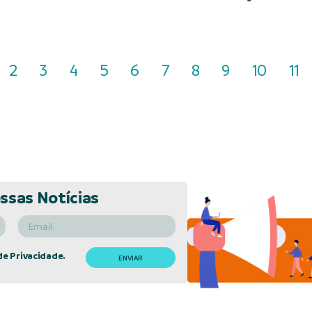
2
3
4
5
6
7
8
9
10
11
ssas Notícias
de Privacidade.