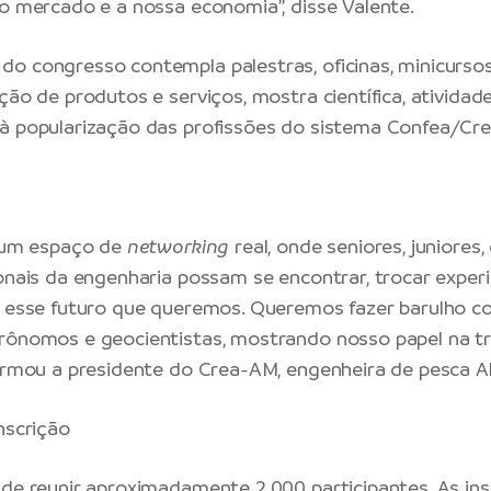
 o mercado e a nossa economia”, disse Valente.
o congresso contempla palestras, oficinas, minicursos
ção de produtos e serviços, mostra científica, atividade
à popularização das profissões do sistema Confea/Cre
r um espaço de
networking
real, onde seniores, juniores
ionais da engenharia possam se encontrar, trocar experi
s esse futuro que queremos. Queremos fazer barulho 
grônomos e geocientistas, mostrando nosso papel na 
firmou a presidente do Crea-AM, engenheira de pesca Al
nscrição
 de reunir aproximadamente 2.000 participantes. As in