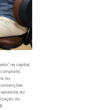
do” na capital,
 (Implurb),
ia do
 convenções
presidente do
alização do
).