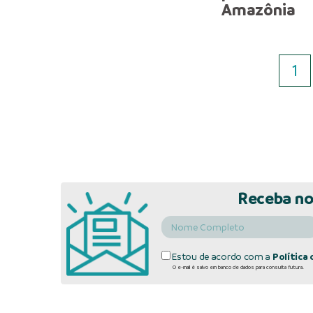
Amazônia
1
Receba no
Estou de acordo com a
Política 
O e-mail é salvo em banco de dados para consulta futura.