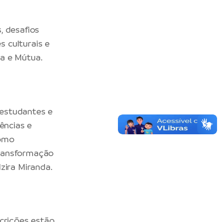
, desafios
s culturais e
a e Mútua.
, estudantes e
ências e
como
transformação
zira Miranda.
scrições estão