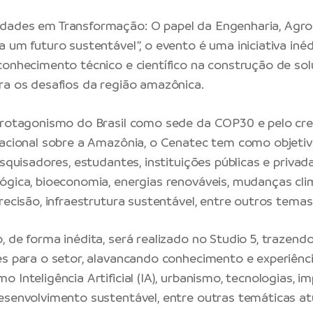
dades em Transformação: O papel da Engenharia, Agr
 um futuro sustentável”, o evento é uma iniciativa inéd
conhecimento técnico e científico na construção de so
ra os desafios da região amazônica.
protagonismo do Brasil como sede da COP30 e pelo cr
nacional sobre a Amazônia, o Cenatec tem como objetiv
esquisadores, estudantes, instituições públicas e priva
ógica, bioeconomia, energias renováveis, mudanças clim
recisão, infraestrutura sustentável, entre outros temas
, de forma inédita, será realizado no Studio 5, trazend
es para o setor, alavancando conhecimento e experiên
 Inteligência Artificial (IA), urbanismo, tecnologias, 
esenvolvimento sustentável, entre outras temáticas at