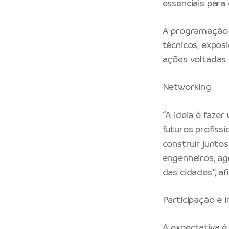
essenciais para
A programação d
técnicos, exposi
ações voltadas 
Networking
“A ideia é faze
futuros profiss
construir junto
engenheiros, a
das cidades”, a
Participação e i
A expectativa é