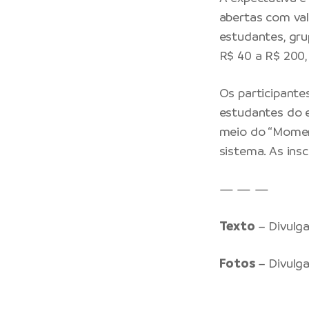
abertas com val
estudantes, gru
R$ 40 a R$ 200,
Os participante
estudantes do 
meio do “Moment
sistema. As ins
— — —
Texto
– Divulg
Fotos
– Divulg