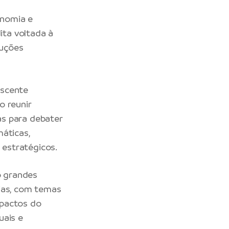
onomia e
ita voltada à
luções
escente
o reunir
das para debater
áticas,
 estratégicos.
o grandes
cias, com temas
impactos do
uais e