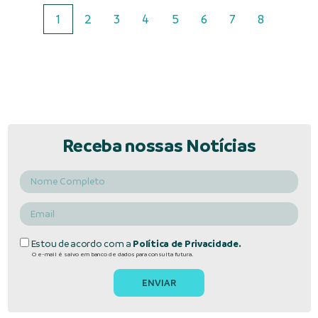
1
2
3
4
5
6
7
8
Receba nossas Notícias
Estou de acordo com a
Política de Privacidade.
O e-mail é salvo em banco de dados para consulta futura.